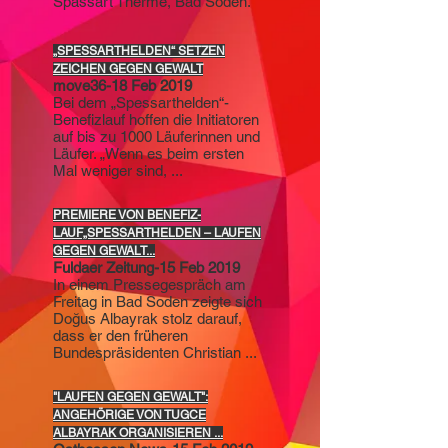
Spassart Therme, Bad Soden.
„SPESSARTHELDEN“ SETZEN
ZEICHEN GEGEN GEWALT
move36-18 Feb 2019
Bei dem „Spessarthelden“-
Benefizlauf hoffen die Initiatoren
auf bis zu 1000 Läuferinnen und
Läufer. „Wenn es beim ersten
Mal weniger sind, ...
PREMIERE VON BENEFIZ-
LAUF„SPESSARTHELDEN – LAUFEN
GEGEN GEWALT...
Fuldaer Zeitung-15 Feb 2019
In einem Pressegespräch am
Freitag in Bad Soden zeigte sich
Doğus Albayrak stolz darauf,
dass er den früheren
Bundespräsidenten Christian ...
"LAUFEN GEGEN GEWALT":
ANGEHÖRIGE VON TUGCE
ALBAYRAK ORGANISIEREN ...