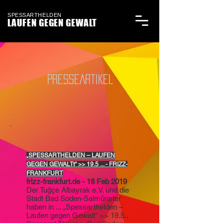
SPESSARTHELDEN
LAUFEN GEGEN GEWALT
PRESSEARTIKEL
„SPESSARTHELDEN – LAUFEN
GEGEN GEWALTt“ >> 19.5 ... - FRIZZ-
FRANKFURT
frizz-frankfurt.de
- 18 Feb 2019
Der Tuğçe Albayrak e.V. und die
Stadt Bad Soden-Salmünster
haben in ... „Spessarthelden –
Laufen gegen Gewalt“ >> 19.5.,