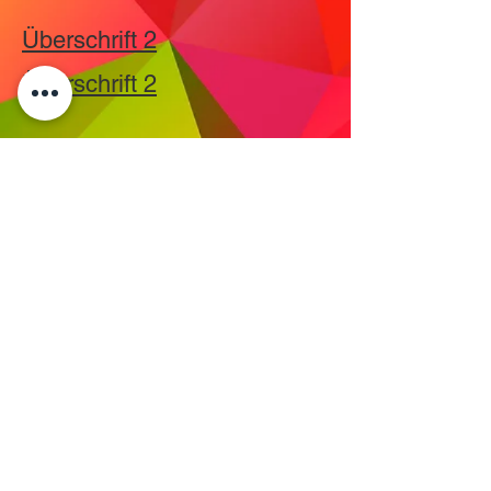
Überschrift 2
Überschrift 2
KONTAKT
IMPRESSUM
TUGCE ALBAYRAK E.V.
Vereinssitz:
Frankfurter Str. 58
63628 Bad Soden-Salmünster
Verwaltungssitz/Postanschrift:
DATENSCHUTZ
Eckenheimer landstr. 91
60318 Frankfurt am Main
info@tugcealbayrak.net
info@spessarthelden.com
FAQ