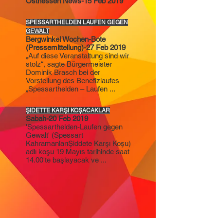
Osthessen News-15 Feb 2019
SPESSARTHELDEN LAUFEN GEGEN
GEWALT
Bergwinkel Wochen-Bote
(Pressemitteilung)-27 Feb 2019
„Auf diese Veranstaltung sind wir
stolz“, sagte Bürgermeister
Dominik Brasch bei der
Vorstellung des Benefizlaufes
„Spessarthelden – Laufen ...
ŞIDETTE KAR
Ş
I KO
Ş
ACAKLAR
Sabah-20 Feb 2019
'Spessarthelden-Laufen gegen
Gewalt' (Spessart
KahramanlarıŞiddete Karşı Koşu)
adlı koşu 19 Mayıs tarihinde saat
14.00'te başlayacak ve ...