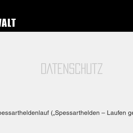
WALT
DATENSCHUTZ
essartheldenlauf („Spessarthelden – Laufen g