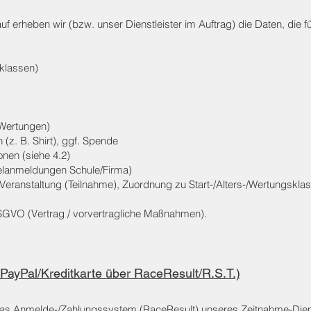
uf erheben wir (bzw. unser Dienstleister im Auftrag) die Daten, die
sklassen)
 Wertungen)
 (z. B. Shirt), ggf. Spende
onen (siehe 4.2)
elanmeldungen Schule/Firma)
Veranstaltung (Teilnahme), Zuordnung zu Start-/Alters-/Wertungskl
 DSGVO (Vertrag / vorvertragliche Maßnahmen).
ayPal/Kreditkarte über RaceResult/R.S.T.)
das Anmelde-/Zahlungssystem (RaceResult) unseres Zeitnahme-Dienst