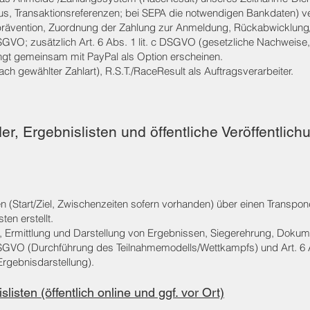
us, Transaktionsreferenzen; bei SEPA die notwendigen Bankdaten) ve
rävention, Zuordnung der Zahlung zur Anmeldung, Rückabwicklung/
SGVO; zusätzlich Art. 6 Abs. 1 lit. c DSGVO (gesetzliche Nachweise, z
ngt gemeinsam mit PayPal als Option erscheinen.
ch gewählter Zahlart), R.S.T./RaceResult als Auftragsverarbeiter.
r, Ergebnislisten und öffentliche Veröffentlich
 (Start/Ziel, Zwischenzeiten sofern vorhanden) über einen Transpon
en erstellt.
Ermittlung und Darstellung von Ergebnissen, Siegerehrung, Dokume
 DSGVO (Durchführung des Teilnahmemodells/Wettkampfs) und Art. 6 A
Ergebnisdarstellung).
listen (öffentlich online und ggf. vor Ort)