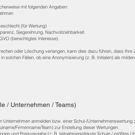
ischerweise mit folgenden Angaben:
rnehmen
Geschlecht (für Wertung)
sparenz, Siegerehrung, Nachvollziehbarkeit.
SGVO (berechtigtes Interesse).
rechen oder Löschung verlangen, kann dies dazu führen, dass Ihre Z
n solchen Fällen, ob eine Anonymisierung (z. B. Initialen) als mildere
le / Unternehmen / Teams)
ein Unternehmen anmelden bzw. einer Schul-/Unternehmenswertung z
lname/Firmenname/Team) zur Erstellung dieser Wertungen.
gen und Preisvergabe (z. B. teilnehmerstärkste Schule / größtes 