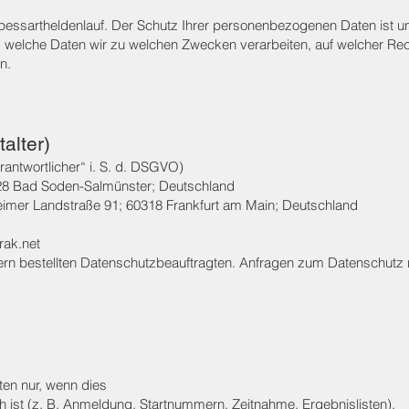
Spessartheldenlauf. Der Schutz Ihrer personenbezogenen Daten ist un
welche Daten wir zu welchen Zwecken verarbeiten, auf welcher Rech
n.
talter)
erantwortlicher“ i. S. d. DSGVO)
3628 Bad Soden-Salmünster; Deutschland
eimer Landstraße 91; 60318 Frankfurt am Main; Deutschland
rak.net
tern bestellten Datenschutzbeauftragten. Anfragen zum Datenschutz r
en nur, wenn dies
h ist (z. B. Anmeldung, Startnummern, Zeitnahme, Ergebnislisten),