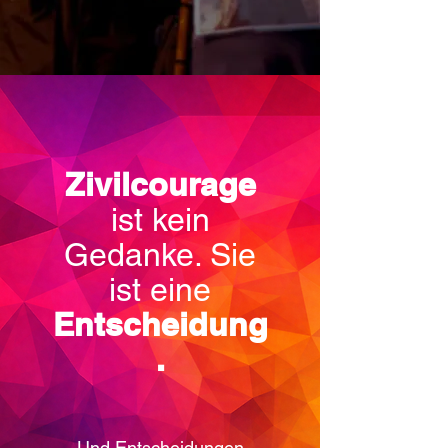
Zivilcourage
ist kein
Gedanke. Sie
ist eine
Entscheidung
.
Und Entscheidungen