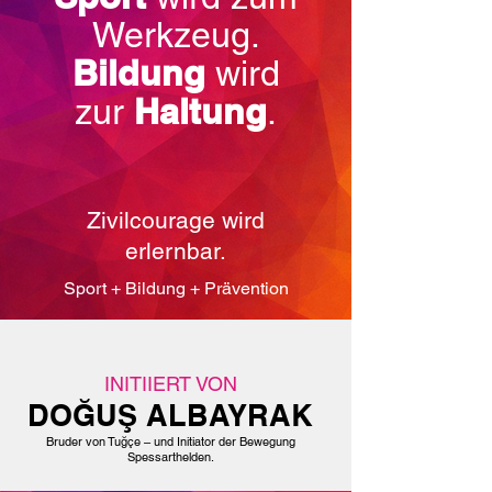
Werkzeug.
Bildung
wird
Haltung
zur
.
Zivilcourage wird
erlernbar.
Sport + Bildung + Prävention
INITIIERT VON
DOĞUŞ ALBAYRAK
Bruder von Tuğçe – und Initiator der Bewegung
Spessarthelden.