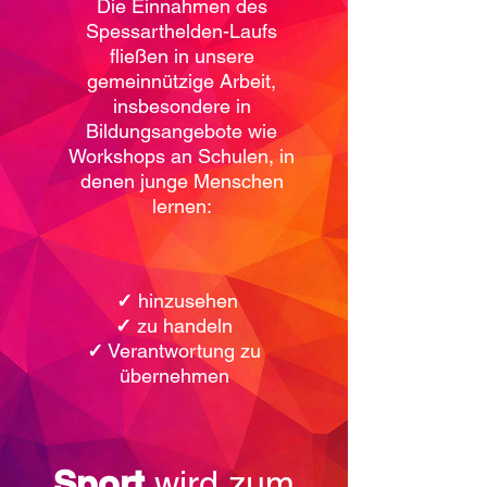
Die Einnahmen des
Spessarthelden-Laufs
fließen in unsere
gemeinnützige Arbeit,
insbesondere in
Bildungsangebote wie
Workshops an Schulen, in
denen junge Menschen
lernen:
‭
✓
hinzusehen
✓
zu handeln
✓
Verantwortung zu
übernehmen
Sport
wird zum