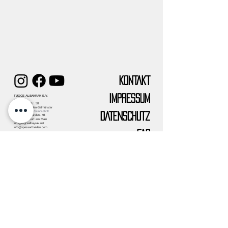
KONTAKT
IMPRESSUM
TUGCE ALBAYRAK E.V.
Vereinssitz:
Frankfurter Str. 58
63628 Bad Soden-Salmünster
Verwaltungssitz/Postanschrift:
DATENSCHUTZ
Eckenheimer landstr. 91
60318 Frankfurt am Main
info@tugcealbayrak.net
info@spessarthelden.com
FAQ