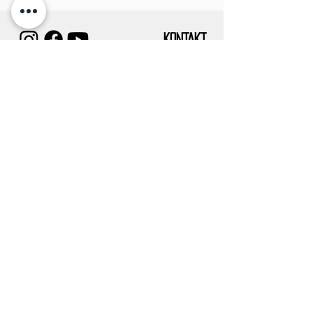
KONTAKT
IMPRESSUM
TUGCE ALBAYRAK E.V.
Vereinssitz:
Frankfurter Str. 58
63628 Bad Soden-Salmünster
Verwaltungssitz/Postanschrift:
DATENSCHUTZ
Eckenheimer landstr. 91
60318 Frankfurt am Main
info@tugcealbayrak.net
info@spessarthelden.com
FAQ